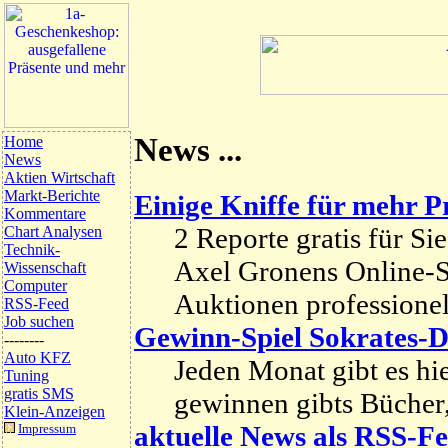
News ...
Home
News
Aktien Wirtschaft
Markt-Berichte
Einige Kniffe für mehr Pr
Kommentare
2 Reporte gratis für Si
Chart Analysen
Technik-
Axel Gronens Online-S
Wissenschaft
Computer
Auktionen professionel
RSS-Feed
Job suchen
Gewinn-Spiel Sokrates-Di
--------
Auto KFZ
Jeden Monat gibt es hi
Tuning
gratis SMS
gewinnen gibts Bücher,
Klein-Anzeigen
aktuelle News als RSS-Fe
Impressum