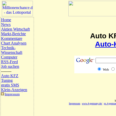
Home
News
Aktien Wirtschaft
Markt-Berichte
Auto KF
Kommentare
Auto-
Chart Analysen
Technik-
Wissenschaft
Computer
RSS-Feed
Job suchen
Web
--------
Auto KFZ
Tuning
gratis SMS
Klein-Anzeigen
Impressum
I
Impressum
www.4-germany.de/
pc.4-german